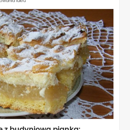
owania lukru
kę z budyniową pianką: