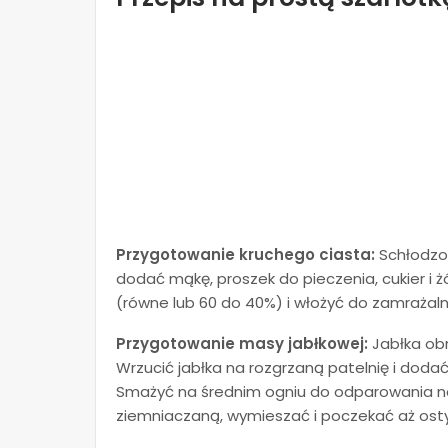
Przygotowanie kruchego ciasta:
Schłodzon
dodać mąkę, proszek do pieczenia, cukier i żó
(równe lub 60 do 40%) i włożyć do zamrażalni
Przygotowanie masy jabłkowej:
Jabłka obr
Wrzucić jabłka na rozgrzaną patelnię i dodać
Smażyć na średnim ogniu do odparowania na
ziemniaczaną, wymieszać i poczekać aż osty