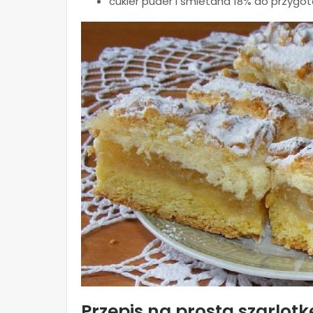
cukier puder i śmietana 18% do przygot
Przepis na prostą szarlot