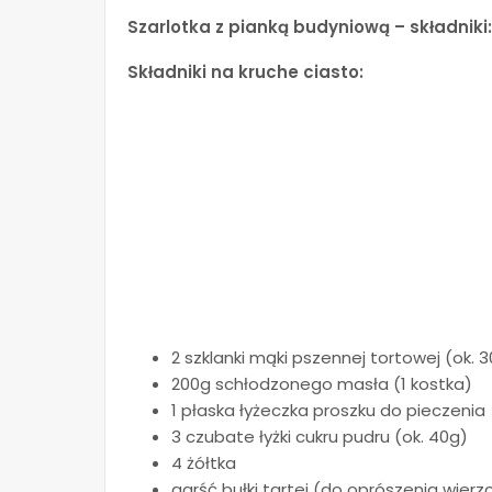
Szarlotka z pianką budyniową – składniki:
Składniki na kruche ciasto:
2 szklanki mąki pszennej tortowej (ok. 
200g schłodzonego masła (1 kostka)
1 płaska łyżeczka proszku do pieczenia
3 czubate łyżki cukru pudru (ok. 40g)
4 żółtka
garść bułki tartej (do oprószenia wier