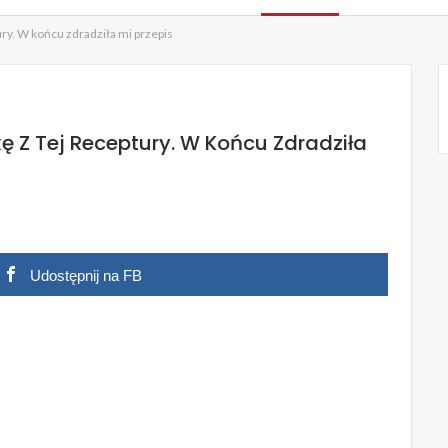
ury. W końcu zdradziła mi przepis
ę Z Tej Receptury. W Końcu Zdradziła
Udostępnij na FB