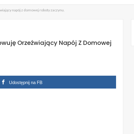
źwiający napój z domowej roboty zaczynu.
towuję Orzeźwiający Napój Z Domowej
Udostępnij na FB