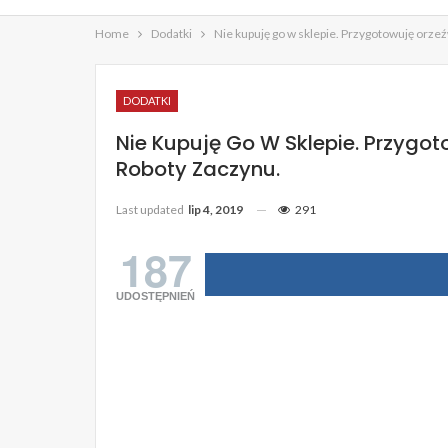
Home
Dodatki
Nie kupuję go w sklepie. Przygotowuję orze
DODATKI
Nie Kupuję Go W Sklepie. Przygo
Roboty Zaczynu.
Last updated
lip 4, 2019
291
187
UDOSTĘPNIEŃ