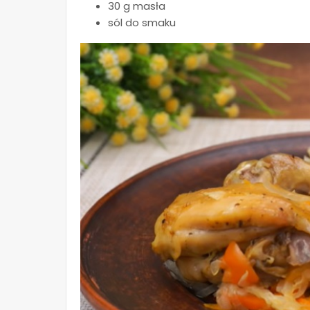
30 g masła
sól do smaku