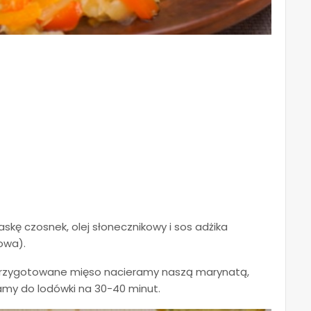
kę czosnek, olej słonecznikowy i sos adżika
owa).
k przygotowane mięso nacieramy naszą marynatą,
my do lodówki na 30-40 minut.