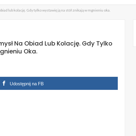
biad lub kolację. Gdy tylko wystawię ją na stół znikają w mgnieniu oka.
mysł Na Obiad Lub Kolację. Gdy Tylko
gnieniu Oka.
Udostępnij na FB