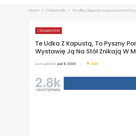
Home
Ciekawostki
Te udka z kapustą, to pyszny pomysł na o
CIEKAWOSTKI
Te Udka Z Kapustą, To Pyszny Po
Wystawię Ją Na Stół Znikają W M
Last updated
paź 8, 2020
633
2.8k
UDOSTĘPNIEŃ