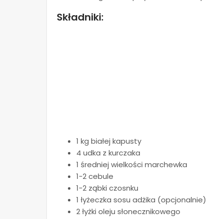
Składniki:
1 kg białej kapusty
4 udka z kurczaka
1 średniej wielkości marchewka
1-2 cebule
1-2 ząbki czosnku
1 łyżeczka sosu adżika (opcjonalnie)
2 łyżki oleju słonecznikowego