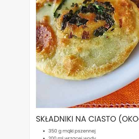
SKŁADNIKI NA CIASTO (OKO
350 g mąki pszennej
200 ml wrzącej wody