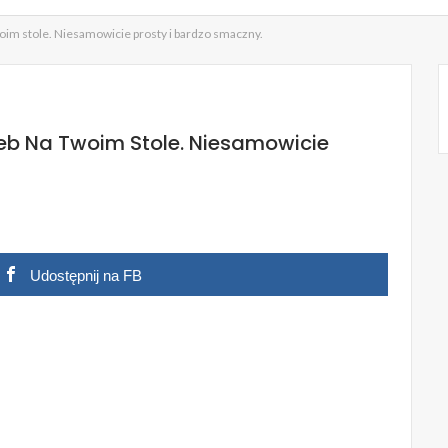
twoim stole. Niesamowicie prosty i bardzo smaczny.
leb Na Twoim Stole. Niesamowicie
Udostępnij na FB