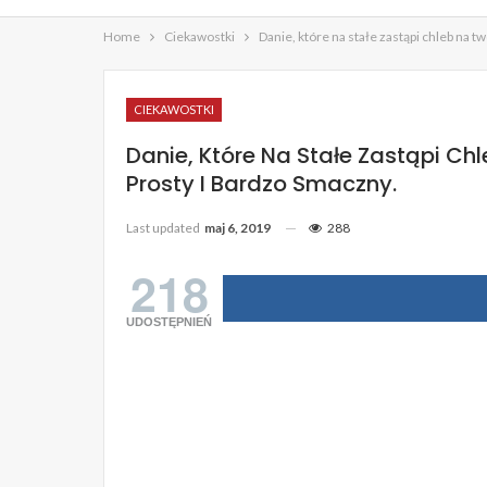
Home
Ciekawostki
Danie, które na stałe zastąpi chleb na 
CIEKAWOSTKI
Danie, Które Na Stałe Zastąpi Ch
Prosty I Bardzo Smaczny.
Last updated
maj 6, 2019
288
218
UDOSTĘPNIEŃ