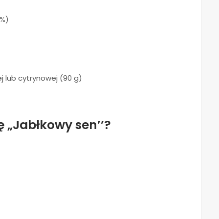
0%)
 lub cytrynowej (90 g)
ę „Jabłkowy sen’’?