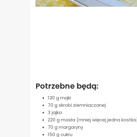
Potrzebne będą:
130 g mąki
70 g skrobi ziemniaczanej
3 jajka
220 g masła (mniej więcej jedna kostka
70 g margaryny
150 g cukru