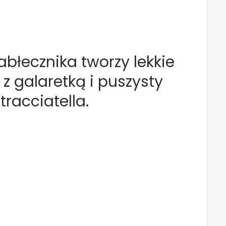
błecznika tworzy lekkie
 z galaretką i puszysty
racciatella.