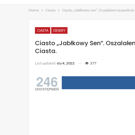
Home
Ciasta
Ciasto „Jabłkowy sen”. Oszalałem na punkcie 
CIASTA
DESERY
Ciasto „Jabłkowy Sen”. Oszalał
Ciasta.
Last updated
sty 4, 2022
377
246
UDOSTĘPNIEŃ