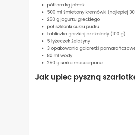
półtora kg jabłek
500 ml śmietany kremówki (najlepiej 3
250 g jogurtu greckiego
pół szklanki cukru pudru
tabliczka gorzkiej czekolady (100 g)
5 łyżeczek żelatyny
3 opakowania galaretki pomarańczowej
80 ml wody
250 g serka mascarpone
Jak upiec pyszną szarlotk