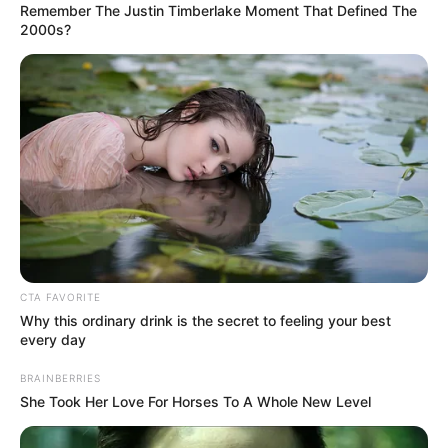
Przygotuj plastikową torbę oraz mydełko do
usuwania plam albo do prania. Dokładnie zmocz
ręcznik, a następnie go wykręć i porządnie namydl.