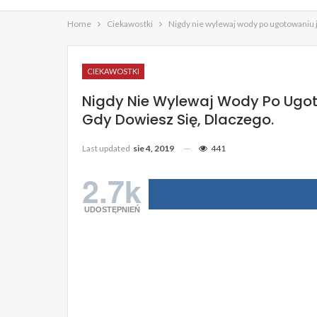
Home
Ciekawostki
Nigdy nie wylewaj wody po ugotowaniu j
CIEKAWOSTKI
Nigdy Nie Wylewaj Wody Po Ugot
Gdy Dowiesz Się, Dlaczego.
Last updated
sie 4, 2019
441
2.7k
UDOSTĘPNIEŃ