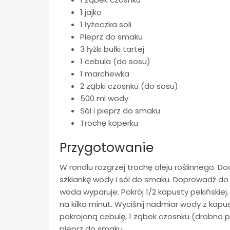
1 jajko
1 łyżeczka soli
Pieprz do smaku
3 łyżki bułki tartej
1 cebula (do sosu)
1 marchewka
2 ząbki czosnku (do sosu)
500 ml wody
Sól i pieprz do smaku
Trochę koperku
Przygotowanie
W rondlu rozgrzej trochę oleju roślinnego. Dod
szklankę wody i sól do smaku. Doprowadź do 
woda wyparuje. Pokrój 1/2 kapusty pekińskiej
na kilka minut. Wyciśnij nadmiar wody z kap
pokrojoną cebulę, 1 ząbek czosnku (drobno posi
pieprz do smaku.