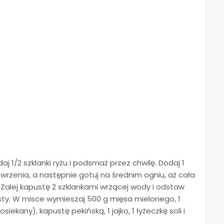
aj 1/2 szklanki ryżu i podsmaż przez chwilę. Dodaj 1
wrzenia, a następnie gotuj na średnim ogniu, aż cała
. Zalej kapustę 2 szklankami wrzącej wody i odstaw
usty. W misce wymieszaj 500 g mięsa mielonego, 1
ekany), kapustę pekińską, 1 jajko, 1 łyżeczkę soli i