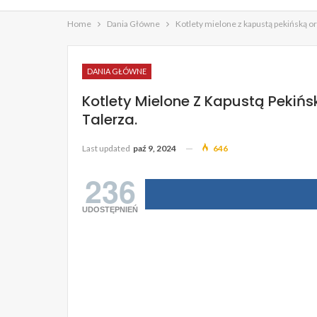
Home
Dania Główne
Kotlety mielone z kapustą pekińską or
DANIA GŁÓWNE
Kotlety Mielone Z Kapustą Pekińs
Talerza.
Last updated
paź 9, 2024
646
236
UDOSTĘPNIEŃ