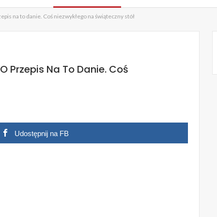
epis na to danie. Coś niezwykłego na świąteczny stół
O Przepis Na To Danie. Coś
Udostępnij na FB