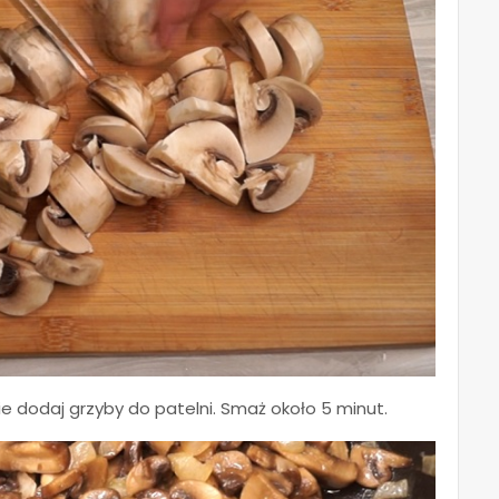
ie dodaj grzyby do patelni.
Smaż około 5 minut.