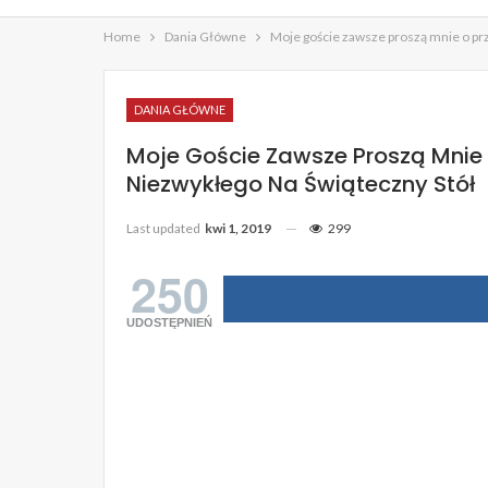
Home
Dania Główne
Moje goście zawsze proszą mnie o prz
DANIA GŁÓWNE
Moje Goście Zawsze Proszą Mnie 
Niezwykłego Na Świąteczny Stół
Last updated
kwi 1, 2019
299
250
UDOSTĘPNIEŃ