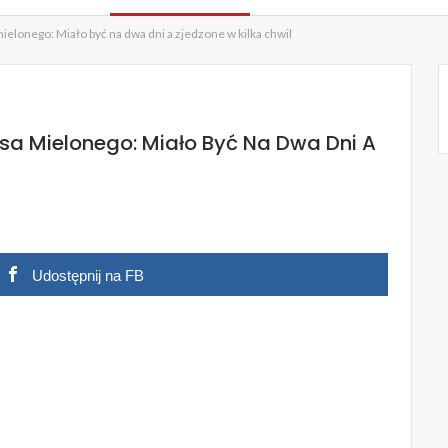
ielonego: Miało być na dwa dni a zjedzone w kilka chwil
ęsa Mielonego: Miało Być Na Dwa Dni A
Udostępnij na FB