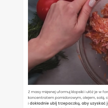
Z masy mięsnej uformuj klopsiki i ułóż je w 
koncentratem pomidorowym, olejem, solą, 
i
dokładnie ubij trzepaczką, aby uzyskać j