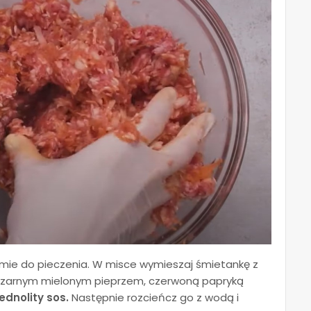
formie do pieczenia. W misce wymieszaj śmietankę z
czarnym mielonym pieprzem, czerwoną papryką
ednolity sos.
Następnie rozcieńcz go z wodą i