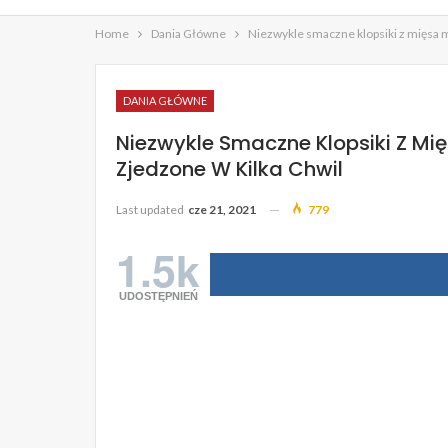
Home
Dania Główne
Niezwykle smaczne klopsiki z mięsa m
DANIA GŁÓWNE
Niezwykle Smaczne Klopsiki Z Mi
Zjedzone W Kilka Chwil
Last updated
cze 21, 2021
779
1.5k
UDOSTĘPNIEŃ