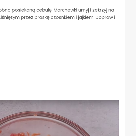
drobno posiekaną cebulę.
Marchewki umyj i zetrzyj na
iśniętym przez praskę czosnkiem i jajkiem.
Dopraw i