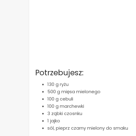
Potrzebujesz:
130 g ryżu
500 g mięsa mielonego
100 g cebuli
100 g marchewki
3 ząbki czosnku
1 jajko
sól, pieprz czarny mielony do smaku