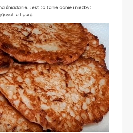
a śniadanie. Jest to tanie danie i niezbyt
ących o figurę.