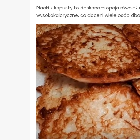
Placki z kapusty to doskonała opcja również n
wysokokaloryczne, co doceni wiele osób dbaj