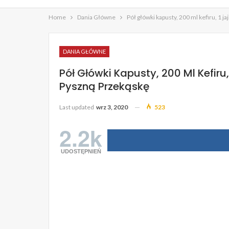
Home
Dania Główne
Pół główki kapusty, 200 ml kefiru, 1 
DANIA GŁÓWNE
Pół Główki Kapusty, 200 Ml Kefiru
Pyszną Przekąskę
Last updated
wrz 3, 2020
523
2.2k
UDOSTĘPNIEŃ